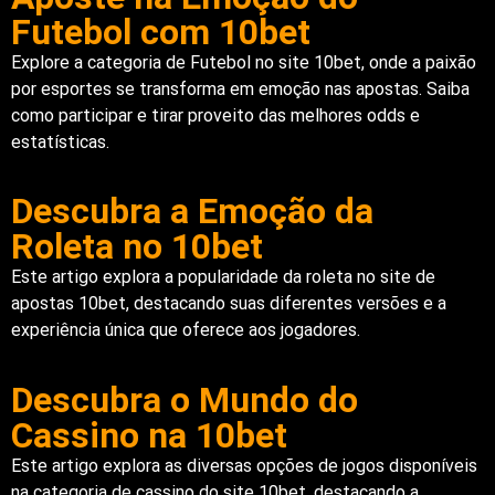
Futebol com 10bet
Explore a categoria de Futebol no site 10bet, onde a paixão
por esportes se transforma em emoção nas apostas. Saiba
como participar e tirar proveito das melhores odds e
estatísticas.
Descubra a Emoção da
Roleta no 10bet
Este artigo explora a popularidade da roleta no site de
apostas 10bet, destacando suas diferentes versões e a
experiência única que oferece aos jogadores.
Descubra o Mundo do
Cassino na 10bet
Este artigo explora as diversas opções de jogos disponíveis
na categoria de cassino do site 10bet, destacando a