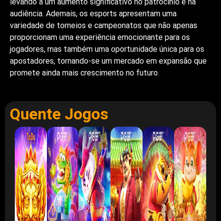
levando a um aumento significativo no patrocínio e na
audiência. Ademais, os esports apresentam uma
variedade de torneios e campeonatos que não apenas
proporcionam uma experiência emocionante para os
jogadores, mas também uma oportunidade única para os
apostadores, tornando-se um mercado em expansão que
promete ainda mais crescimento no futuro.
Quente Jogos