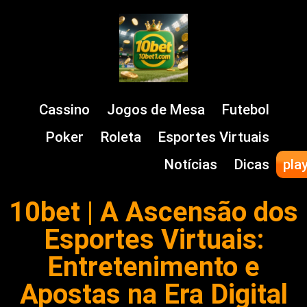
Cassino
Jogos de Mesa
Futebol
Poker
Roleta
Esportes Virtuais
Notícias
Dicas
pla
10bet | A Ascensão dos
Esportes Virtuais:
Entretenimento e
Apostas na Era Digital