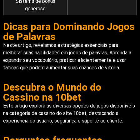
Sistema de bônus
generoso
Dicas para Dominando Jogos
de Palavras
Neste artigo, revelamos estratégias essenciais para
melhorar suas habilidades em jogos de palavras. Aprenda a
expandir seu vocabulário, praticar eficientemente e usar
táticas que podem aumentar suas chances de vitória.
Descubra o Mundo do
Cassino na 10bet
Este artigo explora as diversas opções de jogos disponíveis
na categoria de cassino do site 10bet, destacando a
experiência do usuário, segurança e suporte ao cliente.